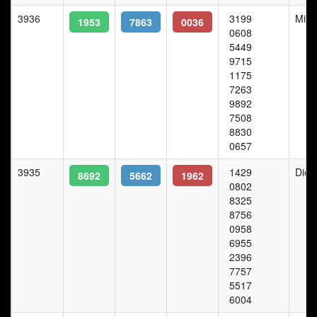
3936
3199
Mitt
1953
7863
0036
0608
5449
9715
1175
7263
9892
7508
8830
0657
3935
1429
Dien
8692
5662
1962
0802
8325
8756
0958
6955
2396
7757
5517
6004