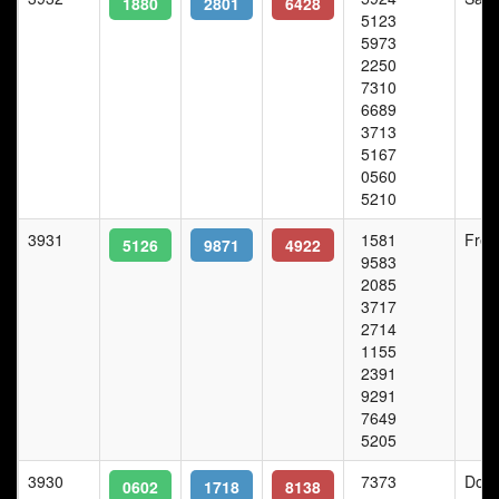
1880
2801
6428
5123
5973
2250
7310
6689
3713
5167
0560
5210
3931
1581
Frei
5126
9871
4922
9583
2085
3717
2714
1155
2391
9291
7649
5205
3930
7373
Donn
0602
1718
8138