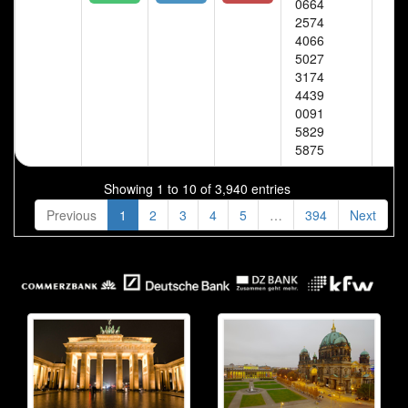
0664
2574
4066
5027
3174
4439
0091
5829
5875
Showing 1 to 10 of 3,940 entries
Previous
1
2
3
4
5
…
394
Next