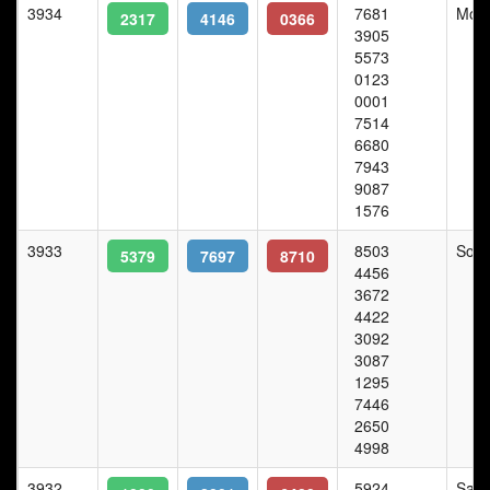
3934
7681
Mon
2317
4146
0366
3905
5573
0123
0001
7514
6680
7943
9087
1576
3933
8503
Sonn
5379
7697
8710
4456
3672
4422
3092
3087
1295
7446
2650
4998
3932
5924
Sam