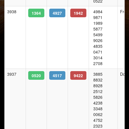
0522
3938
4984
Frei
1364
4927
1942
9871
1989
5877
5499
9026
4835
0471
3014
2708
3937
3885
Donn
0520
4517
9422
8832
8928
2512
5826
4238
3348
0062
4752
2323