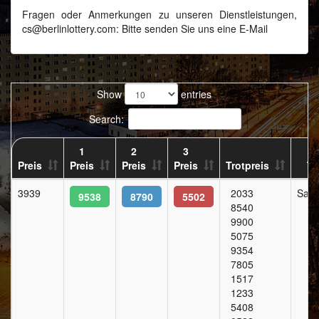
Fragen oder Anmerkungen zu unseren Dienstleistungen,
cs@berlinlottery.com
: Bitte senden Sie uns eine E-Mail
Show
entries
Search:
1
2
3
Preis
Preis
Preis
Preis
Trotpreis
Ta
3939
2033
Sam
9538
8790
5502
8540
9900
5075
9354
7805
1517
1233
5408