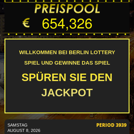
654,326
WILLKOMMEN BEI BERLIN LOTTERY
SPIEL UND GEWINNE DAS SPIEL
SPÜREN SIE DEN
JACKPOT
PERIOD
3939
SAMSTAG
AUGUST 8, 2026